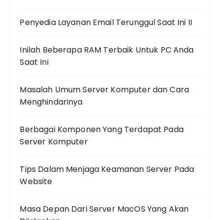
Penyedia Layanan Email Terunggul Saat Ini II
Inilah Beberapa RAM Terbaik Untuk PC Anda
Saat Ini
Masalah Umum Server Komputer dan Cara
Menghindarinya
Berbagai Komponen Yang Terdapat Pada
Server Komputer
Tips Dalam Menjaga Keamanan Server Pada
Website
Masa Depan Dari Server MacOS Yang Akan