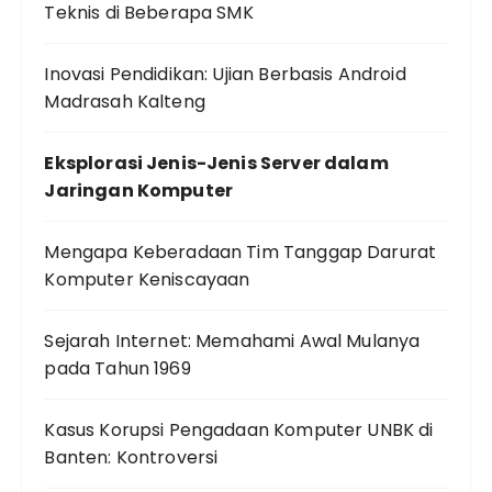
Teknis di Beberapa SMK
Inovasi Pendidikan: Ujian Berbasis Android
Madrasah Kalteng
Eksplorasi Jenis-Jenis Server dalam
Jaringan Komputer
Mengapa Keberadaan Tim Tanggap Darurat
Komputer Keniscayaan
Sejarah Internet: Memahami Awal Mulanya
pada Tahun 1969
Kasus Korupsi Pengadaan Komputer UNBK di
Banten: Kontroversi