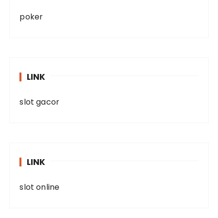
poker
LINK
slot gacor
LINK
slot online