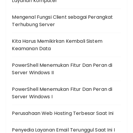
Layanan Komputer
Mengenal Fungsi Client sebagai Perangkat
Terhubung Server
Kita Harus Memikirkan Kembali Sistem
Keamanan Data
PowerShell Menemukan Fitur Dan Peran di
Server Windows II
PowerShell Menemukan Fitur Dan Peran di
Server Windows I
Perusahaan Web Hosting Terbesar Saat Ini
Penyedia Layanan Email Terunggul Saat Ini I