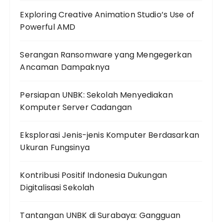
Exploring Creative Animation Studio’s Use of
Powerful AMD
Serangan Ransomware yang Mengegerkan
Ancaman Dampaknya
Persiapan UNBK: Sekolah Menyediakan
Komputer Server Cadangan
Eksplorasi Jenis-jenis Komputer Berdasarkan
Ukuran Fungsinya
Kontribusi Positif Indonesia Dukungan
Digitalisasi Sekolah
Tantangan UNBK di Surabaya: Gangguan