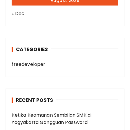
August 2026
« Dec
CATEGORIES
freedeveloper
RECENT POSTS
Ketika Keamanan Sembilan SMK di
Yogyakarta Gangguan Password