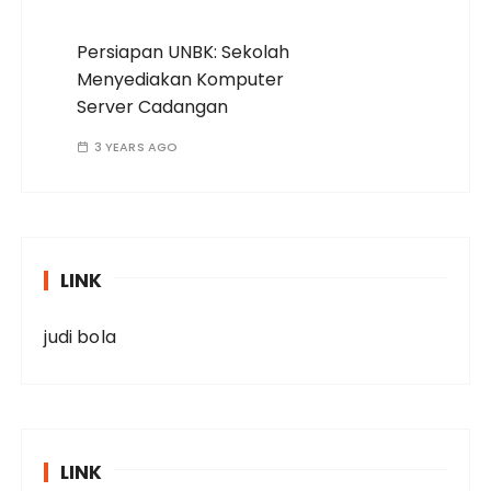
Persiapan UNBK: Sekolah
Menyediakan Komputer
Server Cadangan
3 YEARS AGO
LINK
judi bola
LINK