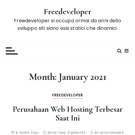
S
Freedeveloper
k
i
Freedeveloper si occupa ormai da anni dello
p
sviluppo siti siano essi statici che dinamici.
t
o
c
o
n
t
Month:
January 2021
e
n
t
FREEDEVELOPER
Perusahaan Web Hosting Terbesar
Saat Ini
6 YEARS AGO
READ TIME:
3 MINUTES
BY
LEON HOLMES