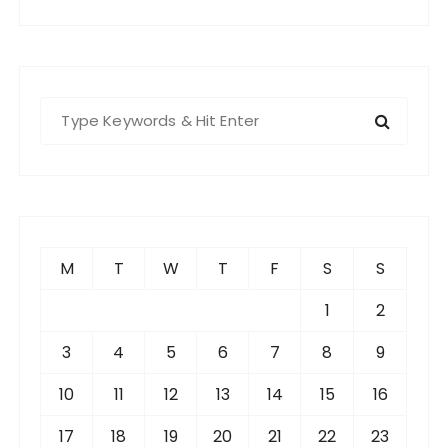
S
e
a
r
c
h
f
M
T
W
T
F
S
S
o
r
1
2
:
3
4
5
6
7
8
9
10
11
12
13
14
15
16
17
18
19
20
21
22
23