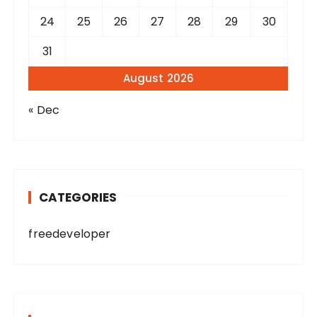
24
25
26
27
28
29
30
31
August 2026
« Dec
CATEGORIES
freedeveloper