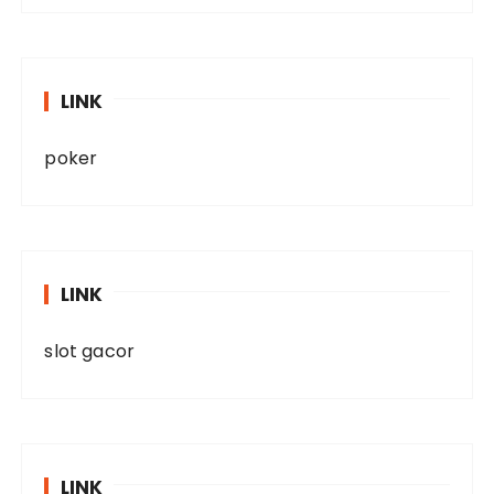
LINK
poker
LINK
slot gacor
LINK