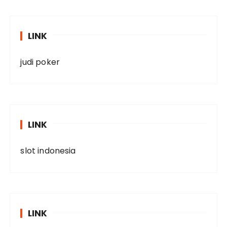
LINK
judi poker
LINK
slot indonesia
LINK