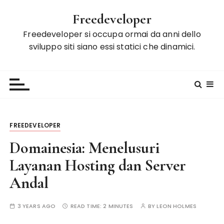
S
Freedeveloper
k
i
Freedeveloper si occupa ormai da anni dello
p
sviluppo siti siano essi statici che dinamici.
t
o
c
o
n
t
FREEDEVELOPER
e
n
Domainesia: Menelusuri
t
Layanan Hosting dan Server
Andal
3 YEARS AGO
READ TIME:
2 MINUTES
BY
LEON HOLMES