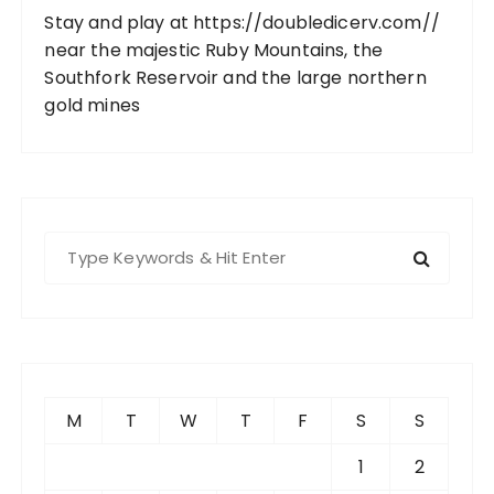
Stay and play at
https://doubledicerv.com//
near the majestic Ruby Mountains, the
Southfork Reservoir and the large northern
gold mines
S
e
a
r
c
h
f
M
T
W
T
F
S
S
o
r
1
2
: