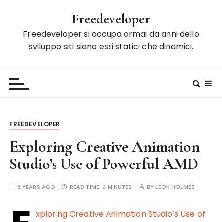
S
Freedeveloper
k
i
Freedeveloper si occupa ormai da anni dello
p
sviluppo siti siano essi statici che dinamici.
t
o
c
o
n
t
FREEDEVELOPER
e
n
Exploring Creative Animation
t
Studio’s Use of Powerful AMD
3 YEARS AGO
READ TIME:
2 MINUTES
BY
LEON HOLMES
xploring Creative Animation Studio’s Use of