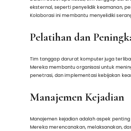
eksternal, seperti penyelidik keamanan, p
Kolaborasi ini membantu menyelidiki serang
Pelatihan dan Pening
Tim tanggap darurat komputer juga terlib
Mereka membantu organisasi untuk mening
penetrasi, dan implementasi kebijakan ke
Manajemen Kejadian
Manajemen kejadian adalah aspek penting 
Mereka merencanakan, melaksanakan, dan 