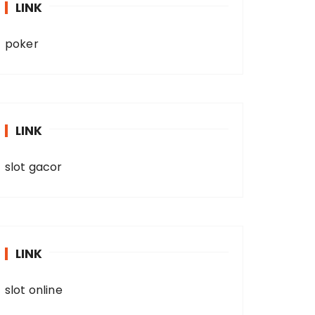
LINK
poker
LINK
slot gacor
LINK
slot online