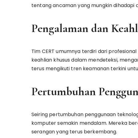
tentang ancaman yang mungkin dihadapi dan
Pengalaman dan Keahl
Tim CERT umumnya terdiri dari profesion
keahlian khusus dalam mendeteksi, mengan
terus mengikuti tren keamanan terkini unt
Pertumbuhan Penggun
Seiring pertumbuhan penggunaan teknologi
komputer semakin mendalam. Mereka bera
serangan yang terus berkembang.