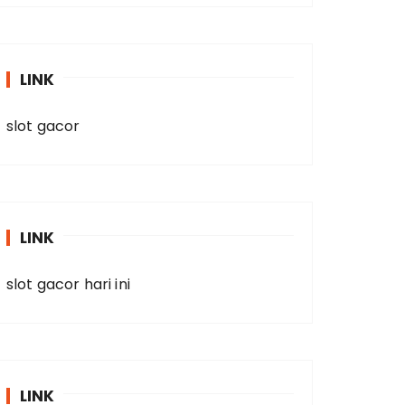
LINK
slot gacor
LINK
slot gacor hari ini
LINK