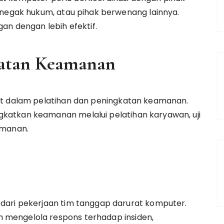
enegak hukum, atau pihak berwenang lainnya.
an dengan lebih efektif.
katan Keamanan
at dalam pelatihan dan peningkatan keamanan.
katkan keamanan melalui pelatihan karyawan, uji
amanan.
dari pekerjaan tim tanggap darurat komputer.
mengelola respons terhadap insiden,