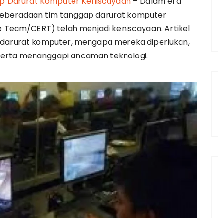
p Darurat Komputer Keniscayaan
– Dalam era
 keberadaan tim tanggap darurat komputer
Team/CERT) telah menjadi keniscayaan. Artikel
p darurat komputer, mengapa mereka diperlukan,
serta menanggapi ancaman teknologi.