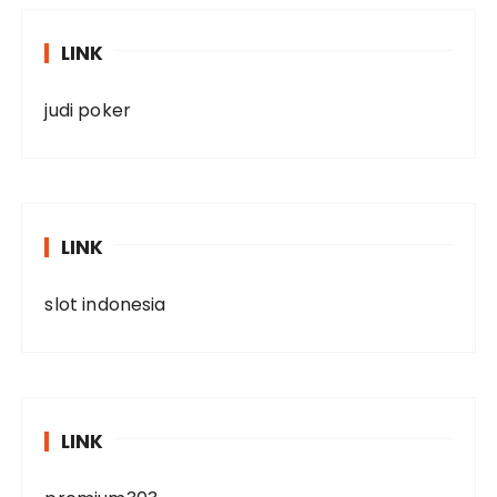
LINK
judi poker
LINK
slot indonesia
LINK