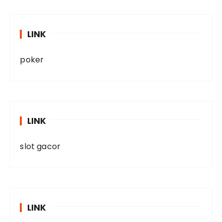
LINK
poker
LINK
slot gacor
LINK