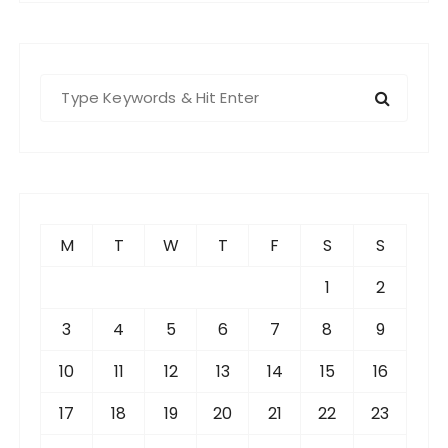
S
e
a
r
c
h
f
M
T
W
T
F
S
S
o
r
1
2
:
3
4
5
6
7
8
9
10
11
12
13
14
15
16
17
18
19
20
21
22
23