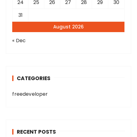
24
25
26
27
28
29
30
31
August 2026
« Dec
CATEGORIES
freedeveloper
RECENT POSTS