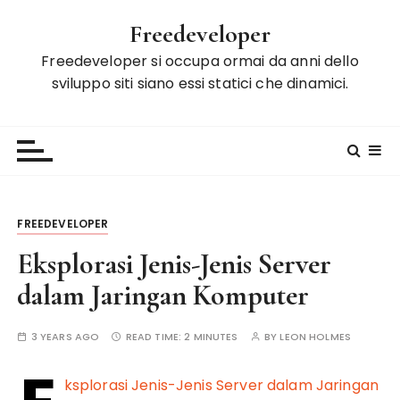
S
Freedeveloper
k
i
Freedeveloper si occupa ormai da anni dello
p
sviluppo siti siano essi statici che dinamici.
t
o
c
o
n
t
FREEDEVELOPER
e
n
Eksplorasi Jenis-Jenis Server
t
dalam Jaringan Komputer
3 YEARS AGO
READ TIME:
2 MINUTES
BY
LEON HOLMES
ksplorasi Jenis-Jenis Server dalam Jaringan