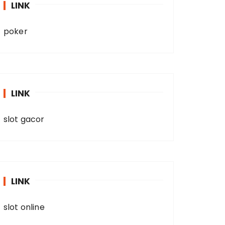
LINK
poker
LINK
slot gacor
LINK
slot online