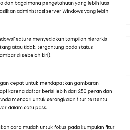
ya dan bagaimana pengetahuan yang lebih luas
silkan administrasi server Windows yang lebih
indowsFeature menyediakan tampilan hierarkis
ntang atau tidak, tergantung pada status
mbar di sebelah kiri).
dengan cepat untuk mendapatkan gambaran
pi karena daftar berisi lebih dari 250 peran dan
t Anda mencari untuk serangkaian fitur tertentu
ver dalam satu pass.
an cara mudah untuk fokus pada kumpulan fitur