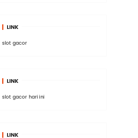
LINK
slot gacor
LINK
slot gacor hari ini
LINK