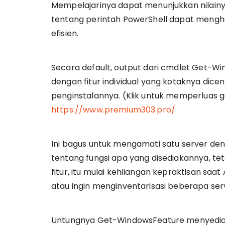
Mempelajarinya dapat menunjukkan nilain
tentang perintah PowerShell dapat mengha
efisien.
Secara default, output dari cmdlet Get-W
dengan fitur individual yang kotaknya dice
penginstalannya. (Klik untuk memperluas ga
https://www.premium303.pro/
Ini bagus untuk mengamati satu server 
tentang fungsi apa yang disediakannya, teta
fitur, itu mulai kehilangan kepraktisan saa
atau ingin menginventarisasi beberapa ser
Untungnya Get-WindowsFeature menyediak