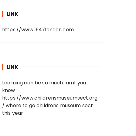
LINK
https://www.1947london.com
LINK
Learning can be so much fun if you
know
https://www.childrensmuseumsect.org
/
where to go childrens museum sect
this year