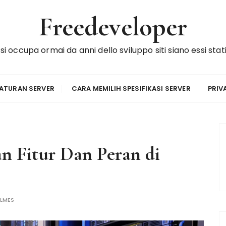
Freedeveloper
i occupa ormai da anni dello sviluppo siti siano essi stati
ATURAN SERVER
CARA MEMILIH SPESIFIKASI SERVER
PRIV
 Fitur Dan Peran di
LMES