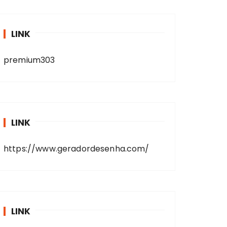
LINK
premium303
LINK
https://www.geradordesenha.com/
LINK