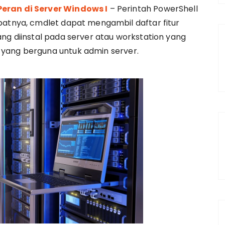
eran di Server Windows I
– Perintah PowerShell
patnya, cmdlet dapat mengambil daftar fitur
ng diinstal pada server atau workstation yang
yang berguna untuk admin server.