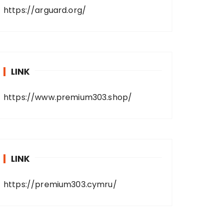
https://arguard.org/
LINK
https://www.premium303.shop/
LINK
https://premium303.cymru/