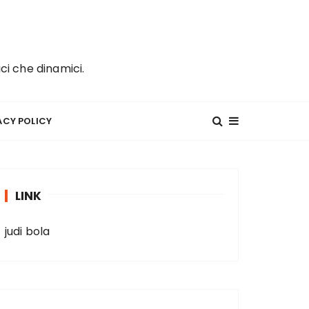
ci che dinamici.
ACY POLICY
LINK
judi bola