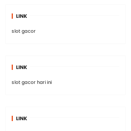
LINK
slot gacor
LINK
slot gacor hari ini
LINK