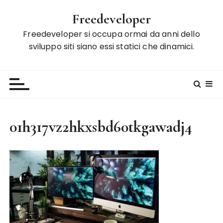
S
Freedeveloper
k
i
Freedeveloper si occupa ormai da anni dello
p
sviluppo siti siano essi statici che dinamici.
t
o
c
o
n
t
01h317vz2hkxsbd60tkgawadj4
e
n
t