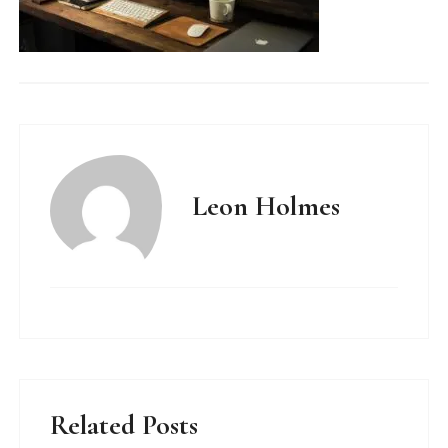
Leon Holmes
Related Posts