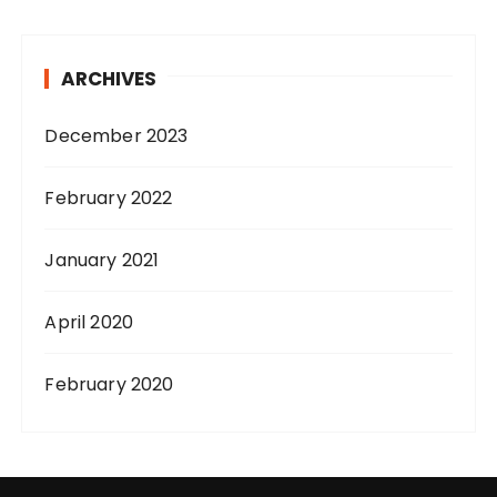
ARCHIVES
December 2023
February 2022
January 2021
April 2020
February 2020