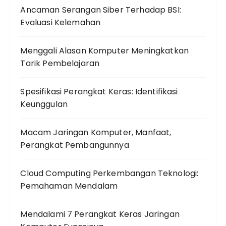
Ancaman Serangan Siber Terhadap BSI:
Evaluasi Kelemahan
Menggali Alasan Komputer Meningkatkan
Tarik Pembelajaran
Spesifikasi Perangkat Keras: Identifikasi
Keunggulan
Macam Jaringan Komputer, Manfaat,
Perangkat Pembangunnya
Cloud Computing Perkembangan Teknologi:
Pemahaman Mendalam
Mendalami 7 Perangkat Keras Jaringan