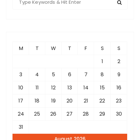
e
a
r
c
h
f
M
T
W
T
F
S
S
o
r
1
2
:
3
4
5
6
7
8
9
10
11
12
13
14
15
16
17
18
19
20
21
22
23
24
25
26
27
28
29
30
31
August 2026